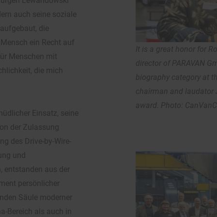
 Jürgen Lewandowski
ern auch seine soziale
 aufgebaut, die
r Mensch ein Recht auf
It is a great honor for 
 für Menschen mit
director of PARAVAN Gm
hlichkeit, die mich
biography category at
chairman and laudator 
award. Photo: CanVan
dlicher Einsatz, seine
von der Zulassung
ng des Drive-by-Wire-
ung und
, entstanden aus der
ment persönlicher
genden Säule moderner
a-Bereich als auch in