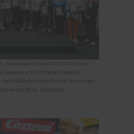
ds: The winners of the MOTORWORLD Book
ard ceremony at MOTORWORLD Munich –
d from PARAVAN GmbH (1st row, 5th from left)
raphy award. Photo: CanVanCan