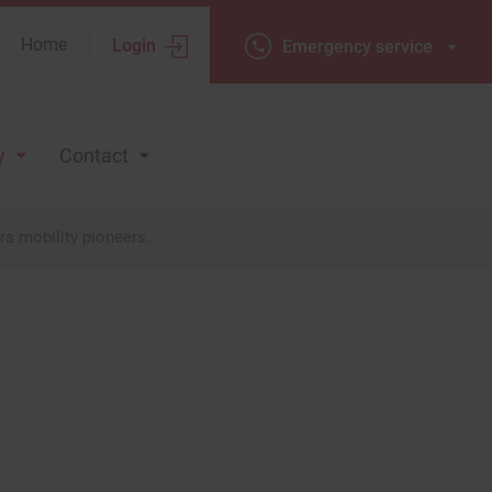
Home
Login
Emergency
Emergency service
service
y
Contact
s mobility pioneers.