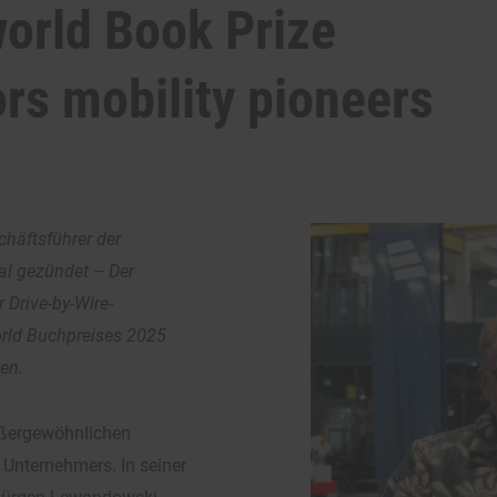
orld Book Prize
rs mobility pioneers
chäftsführer der
al gezündet – Der
Drive-by-Wire-
rld Buchpreises 2025
hen.
außergewöhnlichen
Unternehmers. In seiner