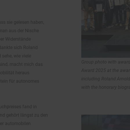
ss sie gelesen haben,
man aus der Nische
ller Widerstände
edankte sich Roland
 sehe, wie viele
Group photo with awar
sind, macht mich das
Award 2025 at the aw
obilität heraus
including Roland Arnol
ustein für autonomes
with the honorary biog
chpreises fand in
nd gehört längst zu den
er automobilen