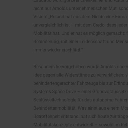
Laudatio würdigte Branchenkenner und Autor
nicht nur Arnolds unternehmerischen Mut, sond
Vision: „Roland hat aus dem Nichts eine Firma
unvergleichlich ist – mit dem Credo, dass jede
Mobilität hat. Und er hat es möglich gemacht:
Behinderung, mit einer Leidenschaft und Mensc
immer wieder erschlägt.“
Besonders hervorgehoben wurde Arnolds unermü
Idee gegen alle Widerstände zu verwirklichen: 
behindertengerechter Fahrzeuge bis zur Erfindu
Systems Space Drive – einer Grundvoraussetz
Schlüsseltechnologie für das autonome Fahren
Behindertenmobilität. Was einst aus einem Mo
Betroffenheit entstand, hat sich heute zur tra
Mobilitätskonzepte entwickelt – sowohl im Reh