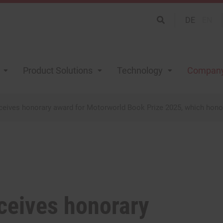
DE
EN
Product Solutions
Technology
Compan
ceives honorary award for Motorworld Book Prize 2025, which honor
ceives honorary