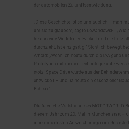
der automobilen Zukunftsentwicklung.
„Diese Geschichte ist so unglaublich – man mu
um sie zu glauben“, sagte Lewandowski. „Wie 
heraus eine Weltidee entwickelt und sie trotz a
durchzieht, ist einzigartig.“ Sichtlich bewegt b
Arnold: „Wenn ich heute durch die IAA gehe und
Prototypen mit meiner Technologie unterwegs 
stolz. Space Drive wurde aus der Behindertenm
entwickelt – und ist heute ein essenzieller Ba
Fahren.“
Die feierliche Verleihung des MOTORWORLD Bu
diesem Jahr zum 20. Mal in München statt – u
renommiertesten Auszeichnungen im Bereich d