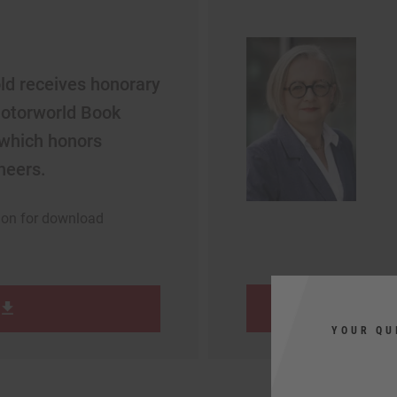
ld receives honorary
otorworld Book
 which honors
neers.
ion for download
YOUR QU