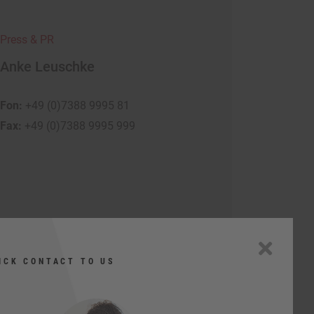
Press & PR
Anke Leuschke
Fon:
+49 (0)7388 9995 81
Fax:
+49 (0)7388 9995 999
Get in touch
ICK CONTACT TO US