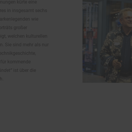
inungen kürte eine
res in insgesamt sechs
 Markenlegenden wie
orträts großer
gt, welchen kulturellen
. Sie sind mehr als nur
echnikgeschichte,
t für kommende
ündet“
ist über die
h.